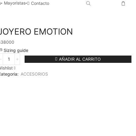
s
Mayoristas
Contacto
JOYERO EMOTION
$
38000
Sizing guide
JOYERO
AÑADIR AL CARRITO
EMOTION
ishlist
antidad
ategoria:
ACCESORIOS