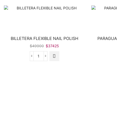
BILLETERA FLEXIBLE NAIL POLISH
PARAGUA
El
El
$
49900
$
37425
precio
precio
original
actual
BILLETERA
era:
es:
FLEXIBLE
$49900.
$37425.
NAIL
POLISH
cantidad