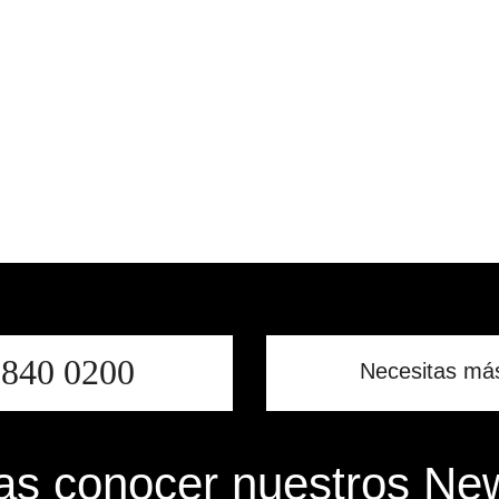
LA
cantidad
BELLEZA
cantidad
9840 0200
Necesitas má
s conocer nuestros New