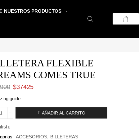
NUESTROS PRODUCTOS
ILLETERA FLEXIBLE
REAMS COMES TRUE
El
El
900
$
37425
precio
precio
izing guide
original
actual
LETERA
AÑADIR AL CARRITO
era:
es:
XIBLE
EAMS
$49900.
$37425.
list
MES
gorias:
ACCESORIOS
,
BILLETERAS
E