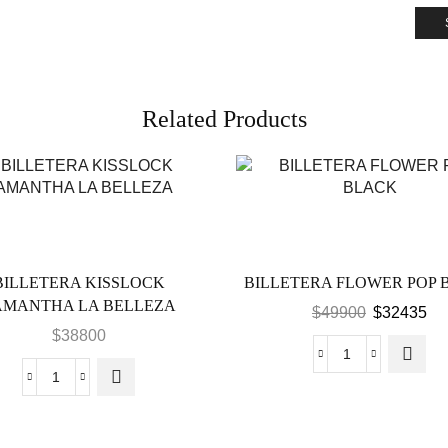
Related Products
BILLETERA KISSLOCK
BILLETERA FLOWER POP 
AMANTHA LA BELLEZA
El
El
$
49900
$
32435
$
38800
precio
pre
original
act
BILLETERA
era:
es:
BILLETERA
FLOWER
$49900.
$3
KISSLOCK
POP
SAMANTHA
BLACK