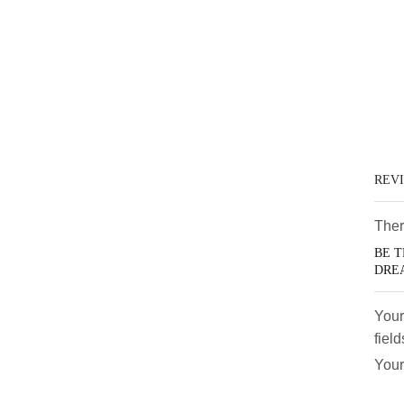
REV
Ther
BE T
DRE
Your
fiel
Your