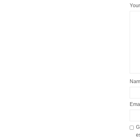
Your
Na
Ema
G
e