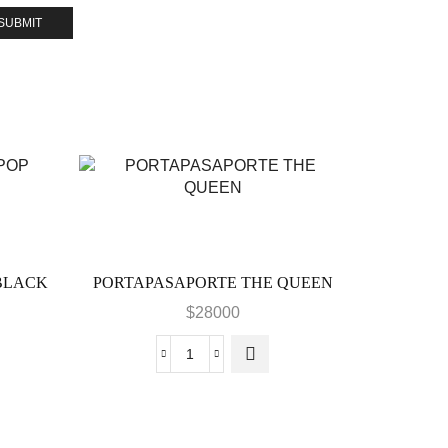
BLACK
PORTAPASAPORTE THE QUEEN
$
28000
cio
ual
PORTAPASAPORTE
THE
2435.
QUEEN
cantidad