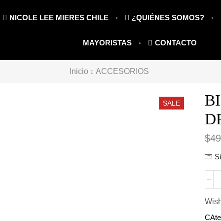
NICOLE LEE MIERES CHILE
¿QUIÉNES SOMOS?
MAYORISTAS
CONTACTO
Inicio
ACCESORIOS
B
SALE
D
$
49
S
BIL
FLE
DR
Wish
CO
CAte
TRU