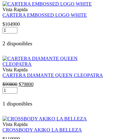
Vista Rapida
CARTERA EMBOSSED LOGO WHITE
$
104900
CARTERA
EMBOSSED
LOGO
2 disponibles
WHITE
cantidad
Vista Rapida
CARTERA DIAMANTE QUEEN CLEOPATRA
El
El
$
99800
$
79800
CARTERA
precio
precio
DIAMANTE
original
actual
QUEEN
era:
es:
1 disponibles
CLEOPATRA
$99800.
$79800.
cantidad
Vista Rapida
CROSSBODY AKIKO LA BELLEZA
$
110000