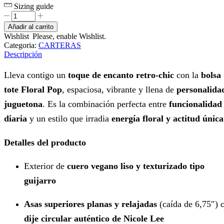
Sizing guide
FLOWER
POP
Añadir al carrito
TOTE
Wishlist
Please, enable Wishlist.
BAG
Categoria:
CARTERAS
AZUL
Descripción
cantidad
Lleva contigo un
toque de encanto retro-chic
con la
bolsa
tote Floral Pop
, espaciosa, vibrante y llena de
personalida
juguetona
. Es la combinación perfecta entre
funcionalidad
diaria
y un estilo que irradia
energía floral y actitud única
Detalles del producto
Exterior de
cuero vegano liso y texturizado tipo
guijarro
Asas superiores planas y relajadas
(caída de 6,75″) 
dije circular auténtico de Nicole Lee