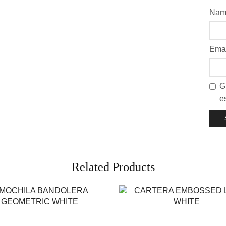
Na
Ema
G
e
Related Products