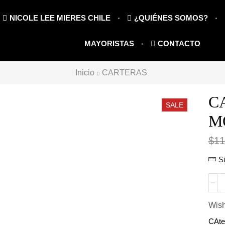
NICOLE LEE MIERES CHILE
¿QUIÉNES SOMOS?
MAYORISTAS
CONTACTO
Inicio
CARTERAS
C
SALE
M
$
11
S
CAR
SHO
MO
Wish
SNO
CAte
cant