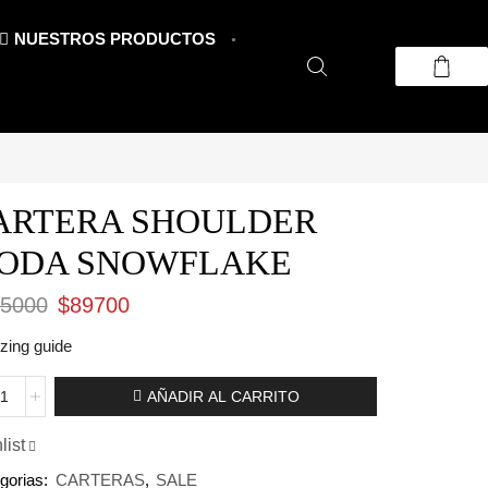
NUESTROS PRODUCTOS
ARTERA SHOULDER
ODA SNOWFLAKE
El
El
5000
$
89700
precio
precio
izing guide
original
actual
TERA
AÑADIR AL CARRITO
era:
es:
ULDER
DA
$115000.
$89700.
list
WFLAKE
gorias:
CARTERAS
,
SALE
idad