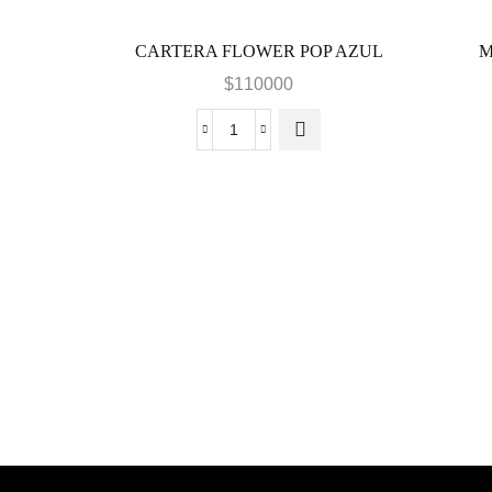
CARTERA FLOWER POP AZUL
M
$
110000
CARTERA
FLOWER
POP
AZUL
cantidad