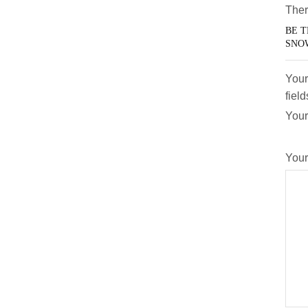
Ther
BE T
SNO
Your
fiel
Your
Your