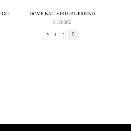
OGO
DOME BAG VIRTUAL FRIEND
$
128000
DOME
BAG
VIRTUAL
FRIEND
FLOWER
cantidad