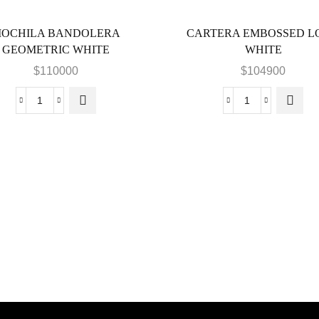
OCHILA BANDOLERA
CARTERA EMBOSSED L
GEOMETRIC WHITE
WHITE
$
110000
$
104900
MOCHILA
CARTERA
BANDOLERA
EMBOSSED
GEOMETRIC
LOGO
WHITE
WHITE
cantidad
cantidad