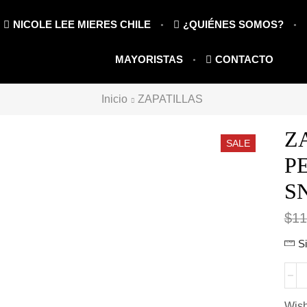
NICOLE LEE MIERES CHILE
¿QUIÉNES SOMOS?
MAYORISTAS
CONTACTO
Inicio
ZAPATILLAS
Z
SALE
P
S
$
11
S
ZAP
PAR
39
Wish