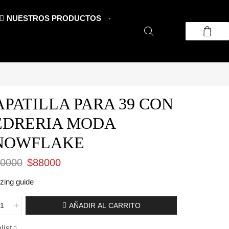
NUESTROS PRODUCTOS
APATILLA PARA 39 CON
EDRERIA MODA
NOWFLAKE
El
El
0000
$
88000
precio
precio
izing guide
original
actual
ATILLA
AÑADIR AL CARRITO
era:
es:
A
$110000.
$88000.
list