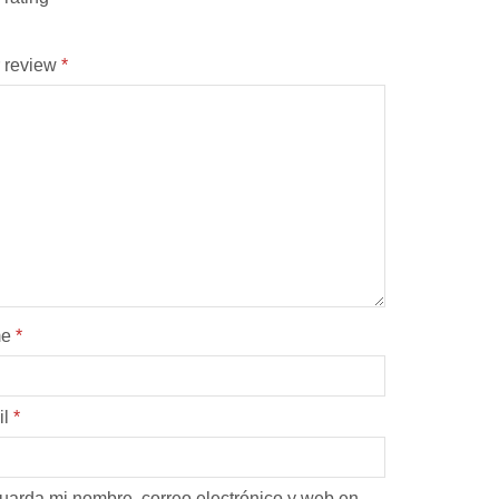
 review
*
me
*
il
*
uarda mi nombre, correo electrónico y web en