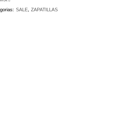
N
gorias:
SALE
,
ZAPATILLAS
RERIA
DA
WFLAKE
idad