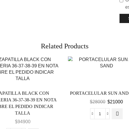
e
Related Products
APATILLA BLACK CON
PORTACELULAR SUN AND
ERIA 36-37-38-39 EN NOTA
El
El
$
28000
$
21000
BRE EL PEDIDO INDICAR
precio
pre
TALLA
original
act
PORTACELU
$
94900
era:
es:
SUN