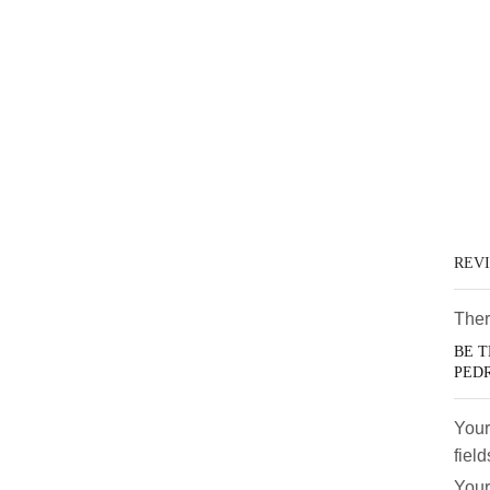
REV
Ther
BE T
PED
Your
fiel
Your