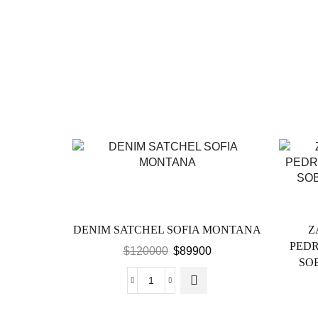
DENIM SATCHEL SOFIA MONTANA
Z
PEDR
El
El
$
120000
$
89900
SO
precio
precio
original
actual
DENIM
era:
es:
SATCHEL