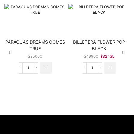
PARAGUAS DREAMS COMES
BILLETERA FLOWER POP
TRUE
BLACK
El
El
$
35000
$
49900
$
32435
precio
precio
original
actual
PARAGUAS
BILLETERA
era:
es:
DREAMS
FLOWER
$49900.
$32435.
COMES
POP
TRUE
BLACK
cantidad
cantidad